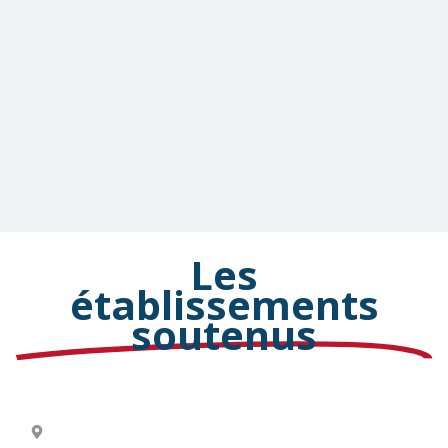
Les
établissements
soutenus
Les Petites Ruches
77 - Seine-et-Marne