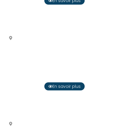
En savoir plus
Imagine Montessori
49 - Maine-et-Loire
En savoir plus
L’École Montessori du Pays Viennois
38 - Isère