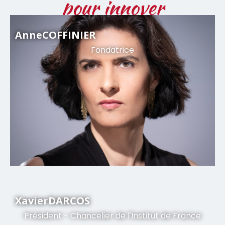
pour innover
Anne
COFFINIER
Fondatrice
Xavier
DARCOS
Président - Chancelier de l'Institut de France