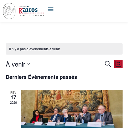
Il n’y a pas d’évènements à venir.
À venir
Recherc
Nav
Recherch
Liste
Sélectionnez
et
de
une
Derniers Évènements passés
date.
navigat
vue
de
Év
FÉV
17
vues
2026
Évènem