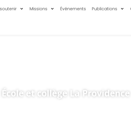
soutenir
Missions
Événements
Publications
École et collège La Providence
Accueil
»
Publications
»
École et collège La Providence