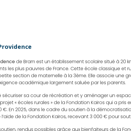
 Providence
vidence
de Bram est un établissement scolaire situé à 20
ts les plus pauvres de France. Cette école classique et ru
petite section de maternelle à la 3ème. Elle associe une g
 exigence académique largement saluée par les parents.
té sécuriser sa cour de récréation et y aménager un espac
 projet « écoles rurales » de la Fondation Kairos qui a pris
€. En 2025, dans le cadre du soutien à la démocratisation 
’aide de la Fondation Kairos, recevant 3 000 € pour souten
soutien, rendus possibles grâce aux bienfaiteurs de la Fon