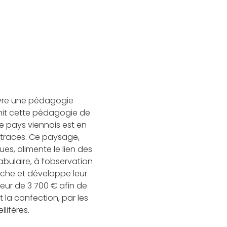
uvre une pédagogie
hit cette pédagogie de
Le pays viennois est en
es traces. Ce paysage,
s, alimente le lien des
bulaire, à l’observation
riche et développe leur
eur de 3 700 € afin de
 la confection, par les
llifères.