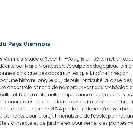
du Pays Viennois
s Viennois
, située à Reventin-Vaugris en Isère, met en œ
décrits par Maria Montessori. L’équipe pédagogique enric
onnels ainsi que des opportunités que lui offre la région. 
 par une histoire longue qui, depuis l’Antiquité, a laissé d
re ancestrale et riche de nombreux vestiges archéologique
culturel. Dès la maternelle, l’importance accordée au voca
 concrète installe chez leurs élèves un substrat culturel 
le a été soutenue en 2024 par la Fondation Kairos à haut
quipements pour le projet menuiserie de l’école, permettant
hôtels à insecte et de jardinières pour semer des plantes me