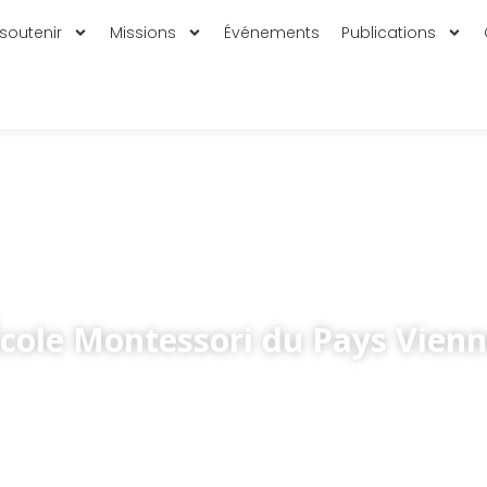
soutenir
Missions
Événements
Publications
École Montessori du Pays Vienn
Accueil
»
Publications
»
L’École Montessori du Pays Viennoi