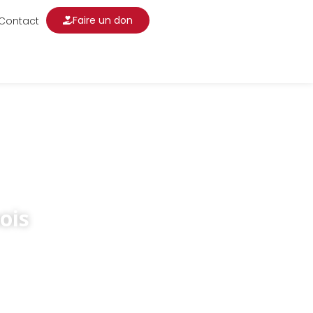
Faire un don
Contact
ois
s