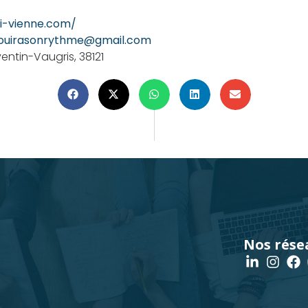
i-vienne.com/
ouirasonrythme@gmail.com
ventin-Vaugris, 38121
Nos rése